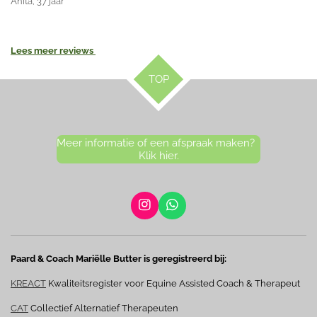
Anita, 37 jaar
Lees meer reviews
TOP
Meer informatie of een afspraak maken?
Klik hier.
I
W
n
h
s
a
t
t
Paard & Coach Mariëlle Butter is geregistreerd bij:
a
s
g
A
KREACT
Kwaliteitsregister voor Equine Assisted Coach & Therapeut
r
p
a
p
CAT
Collectief Alternatief Therapeuten
m