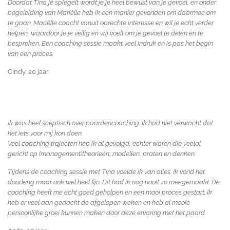
Doordat Tina je spiegelt wordt je je heel bewust van je gevoel, en onder
begeleiding van Mariëlle heb ik een manier gevonden om daarmee om
te gaan. Mariëlle coacht vanuit oprechte interesse en wil je echt verder
helpen, waardoor je je veilig en vrij voelt om je gevoel te delen en te
bespreken. Een coaching sessie maakt veel indruk en is pas het begin
van een proces.
Cindy, 20 jaar
Ik was heel sceptisch over paardencoaching. Ik had niet verwacht dat
het iets voor mij kon doen.
Veel coaching trajecten heb ik al gevolgd, echter waren die veelal
gericht op (management)theorieën, modellen, praten en denken.
Tijdens de coaching sessie met Tina voelde ik van alles. Ik vond het
doodeng maar ook wel heel fijn. Dit had ik nog nooit zo meegemaakt. De
coaching heeft me echt goed geholpen en een mooi proces gestart. Ik
heb er veel aan gedacht de afgelopen weken en heb al mooie
persoonlijke groei kunnen maken door deze ervaring met het paard.