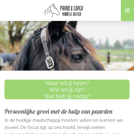
Ga
direct
naar
de
hoofdinhoud
Waar wil jij heen?
Wie wil jij zijn?
Wat heb jij nodig?
Persoonlijke groei met de hulp van paarden
In de huidige maatschappij moeten, willen en kunnen we
zoveel. De focus ligt op ons hoofd, terwijl voelen