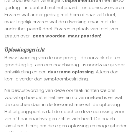
De coachee kan vervolgens
experimenteren
met nieuw
gedrag – in contact met het paard – en opnieuw ervaren.
Ervaren wat ander gedrag met hem of haar zelf doet,
maar tegelijk ervaren wat de uitwerking ervan met de
ander (het paard) doet. Ervaren in plaats van te blijven
‘praten over’:
geen woorden, maar paarden!
Oplossingsgericht
Bewustwording van de oorsprong - de oorzaak die ten
grondslag ligt aan een coachvraag - is noodzakelijk voor
ontwikkeling en een
duurzame oplossing
. Alleen dan
kom je verder dan symptoombestrijding.
Na bewustwording van deze oorzaak richten we ons
vooral op hoe dat in het hier en nu van invloed is en wat
de coachee daar in de toekomst mee wil, de oplossing.
Het uitgangs­punt is dat de coachee deze oplossing voor
zijn of haar coach­vragen zélf in zich heeft. De coach
stimuleert hierbij om die eigen oplossing en mogelijkheden