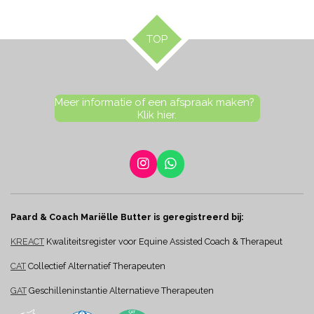
TOP
Meer informatie of een afspraak maken?
Klik hier.
I
W
n
h
s
a
t
t
Paard & Coach Mariëlle Butter is geregistreerd bij:
a
s
g
A
KREACT
Kwaliteitsregister voor Equine Assisted Coach & Therapeut
r
p
a
p
CAT
Collectief Alternatief Therapeuten
m
GAT
Geschilleninstantie Alternatieve Therapeuten