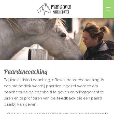
Ga
direct
naar
de
hoofdinhoud
Paardencoaching
Equine assisted coaching, oftewel paardencoaching, is
een methodiek waarbij paarden ingezet worden om
coachees de gelegenheid te geven ervarings­gericht te
leren en te profiteren van de
feed­back
die een paard
daarbij kan geven.